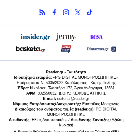
Reader.gr - Ταυτότητα
Ιδιοκτήτρια εταιρεία:
«PG DIGITAL MONΟΠΡΟΣΩΠΗ ΙΚΕ»
Εταίρος κατά Ν. 5005/2022 Χαράλαμπος - Χάρης Πολίτης
Έδρα:
Νικολάου Πλαστήρα 172, Άγιοι Ανάργυροι, 13561
ΑΦΜ:
802550032,
Δ.Ο.Υ.:
ΚΕΦΟΔΕ ΑΤΤΙΚΗΣ
E-mail:
editorial@reader.gr
Νόμιμος Εκπρόσωπος/Διαχειριστής:
Ευστάθιος Μοσχονάς
Δικαιούχος του ονόματος τομέα (reader.gr):
PG DIGITAL
MONΟΠΡΟΣΩΠΗ ΙΚΕ
Διευθυντής:
Ηλίας Αναστασιάδης /
Διευθυντής Σύνταξης:
Αξιώτη
Κυριακή
Η Εταιρεία δηλώνει ότι έχει συμμορφωθεί με τη Σύσταση (ΕΕ)