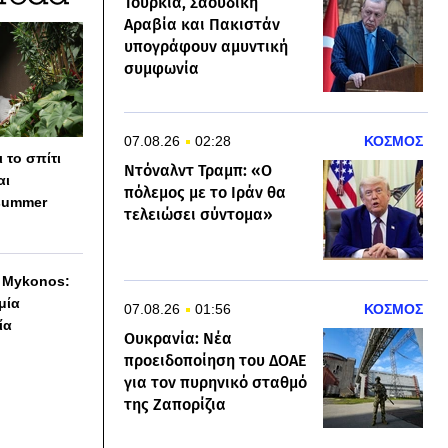
Τουρκία, Σαουδική
Αραβία και Πακιστάν
υπογράφουν αμυντική
συμφωνία
07.08.26
02:28
ΚΟΣΜΟΣ
 το σπίτι
Ντόναλντ Τραμπ: «Ο
αι
πόλεμος με το Ιράν θα
summer
τελειώσει σύντομα»
h Mykonos:
 μία
07.08.26
01:56
ΚΟΣΜΟΣ
ία
Ουκρανία: Νέα
προειδοποίηση του ΔΟΑΕ
για τον πυρηνικό σταθμό
της Ζαπορίζια