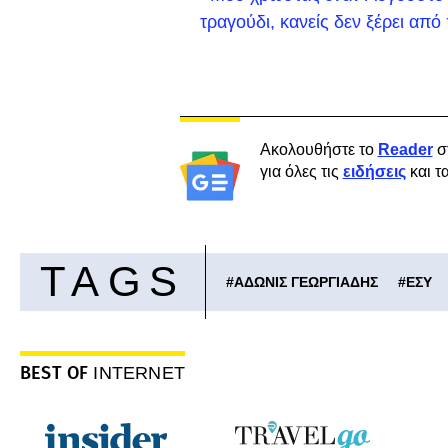
τραγούδι, κανείς δεν ξέρει απ
Ακολουθήστε το
Reader
σ
για όλες τις
ειδήσεις
και τ
TAGS
#
ΑΔΩΝΙΣ ΓΕΩΡΓΙΑΔΗΣ
#
ΕΣΥ
BEST OF
INTERNET