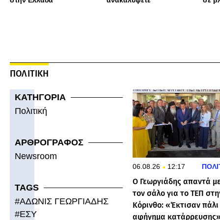
στην Ελλάδα
ανακαλύψετε
σε β
ΠΟΛΙΤΙΚΗ
ΚΑΤΗΓΟΡΙΑ
Πολιτική
ΑΡΘΡΟΓΡΑΦΟΣ
Newsroom
06.08.26
12:17
ΠΟΛΙ
Ο Γεωργιάδης απαντά μ
TAGS
τον σάλο για το ΤΕΠ στη
#
ΑΔΩΝΙΣ ΓΕΩΡΓΙΑΔΗΣ
Κόρινθο: «Έκτισαν πάλι
#
ΕΣΥ
αφήγημα κατάρρευσης