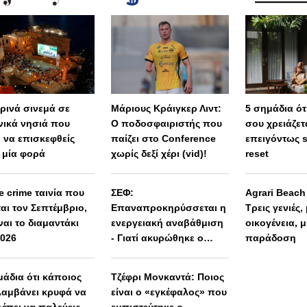
ερινά σινεμά σε
Μάριους Κράιγκερ Λιντ:
5 σημάδια ότι
νικά νησιά που
Ο ποδοσφαιριστής που
σου χρειάζετ
ι να επισκεφθείς
παίζει στο Conference
επειγόντως 
 μία φορά
χωρίς δεξί χέρι (vid)!
reset
e crime ταινία που
ΣΕΦ:
Agrari Beac
ται τον Σεπτέμβριο,
Επαναπροκηρύσσεται η
Τρεις γενιές,
ναι το διαμαντάκι
ενεργειακή αναβάθμιση
οικογένεια, μ
2026
- Γιατί ακυρώθηκε ο
παράδοση
πρώτος διαγωνισμός
μάδια ότι κάποιος
Τζέφρι Μονκαντά: Ποιος
αμβάνει κρυφά να
είναι ο «εγκέφαλος» που