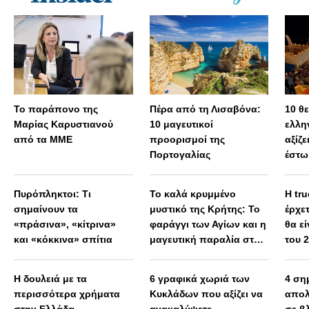
Το παράπονο της
Πέρα από τη Λισαβόνα:
10 θ
Μαρίας Καρυστιανού
10 μαγευτικοί
ελλη
από τα ΜΜΕ
προορισμοί της
αξίζε
Πορτογαλίας
έστω
Πυρόπληκτοι: Τι
Το καλά κρυμμένο
Η tru
σημαίνουν τα
μυστικό της Κρήτης: Το
έρχε
«πράσινα», «κίτρινα»
φαράγγι των Αγίων και η
θα εί
και «κόκκινα» σπίτια
μαγευτική παραλία στο
του 
Λιβυκό
Η δουλειά με τα
6 γραφικά χωριά των
4 ση
περισσότερα χρήματα
Κυκλάδων που αξίζει να
απολ