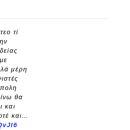
τεο τί
την
δείας
με
λλά μέρη
ιστές
ύπολη
ίνω θα
ι και
οτέ και…
QvJI6