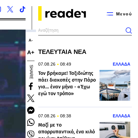
Μενού
Α-
ΤΕΛΕΥΤΑΙΑ ΝΕΑ
Α+
07.08.26
08:49
ΕΛΛΑΔΑ
SHARE
Τον βρήκαμε! Ταξιδιώτης
πάει διακοπές στην Πάρο
για... έναν μήνα - «Έχω
εγώ τον τρόπο»
07.08.26
08:38
ΕΛΛΑΔΑ
Μαζί με το
απορρυπαντικό, ένα κιλό