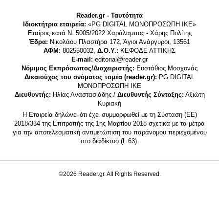
Reader.gr - Ταυτότητα
Ιδιοκτήτρια εταιρεία:
«PG DIGITAL MONΟΠΡΟΣΩΠΗ ΙΚΕ»
Εταίρος κατά Ν. 5005/2022 Χαράλαμπος - Χάρης Πολίτης
Έδρα:
Νικολάου Πλαστήρα 172, Άγιοι Ανάργυροι, 13561
ΑΦΜ:
802550032,
Δ.Ο.Υ.:
ΚΕΦΟΔΕ ΑΤΤΙΚΗΣ
E-mail:
editorial@reader.gr
Νόμιμος Εκπρόσωπος/Διαχειριστής:
Ευστάθιος Μοσχονάς
Δικαιούχος του ονόματος τομέα (reader.gr):
PG DIGITAL
MONΟΠΡΟΣΩΠΗ ΙΚΕ
Διευθυντής:
Ηλίας Αναστασιάδης /
Διευθυντής Σύνταξης:
Αξιώτη
Κυριακή
Η Εταιρεία δηλώνει ότι έχει συμμορφωθεί με τη Σύσταση (ΕΕ)
2018/334 της Επιτροπής της 1ης Μαρτίου 2018 σχετικά με τα μέτρα
για την αποτελεσματική αντιμετώπιση του παράνομου περιεχομένου
στο διαδίκτυο (L 63).
©2026 Reader.gr. All Rights Reserved.