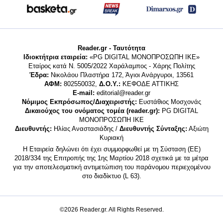
Reader.gr - Ταυτότητα
Ιδιοκτήτρια εταιρεία:
«PG DIGITAL MONΟΠΡΟΣΩΠΗ ΙΚΕ»
Εταίρος κατά Ν. 5005/2022 Χαράλαμπος - Χάρης Πολίτης
Έδρα:
Νικολάου Πλαστήρα 172, Άγιοι Ανάργυροι, 13561
ΑΦΜ:
802550032,
Δ.Ο.Υ.:
ΚΕΦΟΔΕ ΑΤΤΙΚΗΣ
E-mail:
editorial@reader.gr
Νόμιμος Εκπρόσωπος/Διαχειριστής:
Ευστάθιος Μοσχονάς
Δικαιούχος του ονόματος τομέα (reader.gr):
PG DIGITAL
MONΟΠΡΟΣΩΠΗ ΙΚΕ
Διευθυντής:
Ηλίας Αναστασιάδης /
Διευθυντής Σύνταξης:
Αξιώτη
Κυριακή
Η Εταιρεία δηλώνει ότι έχει συμμορφωθεί με τη Σύσταση (ΕΕ)
2018/334 της Επιτροπής της 1ης Μαρτίου 2018 σχετικά με τα μέτρα
για την αποτελεσματική αντιμετώπιση του παράνομου περιεχομένου
στο διαδίκτυο (L 63).
©2026 Reader.gr. All Rights Reserved.