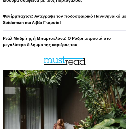
Μόουρα σύμφωνα με τους Πορτογάλους
Φενέρμπαχτσε: Αντέγραψε τον ποδοσφαιρικό Παναθηναϊκό με
Spiderman και Λιβάι Γκαρσία!
Ρεάλ Μαδρίτης ή Μπαρτσελόνα; Ο Ρόδρι μπροστά στο
μεγαλύτερο δίλημμα της καριέρας του