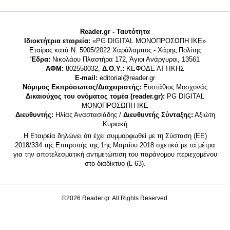
Reader.gr - Ταυτότητα
Ιδιοκτήτρια εταιρεία:
«PG DIGITAL MONΟΠΡΟΣΩΠΗ ΙΚΕ»
Εταίρος κατά Ν. 5005/2022 Χαράλαμπος - Χάρης Πολίτης
Έδρα:
Νικολάου Πλαστήρα 172, Άγιοι Ανάργυροι, 13561
ΑΦΜ:
802550032,
Δ.Ο.Υ.:
ΚΕΦΟΔΕ ΑΤΤΙΚΗΣ
E-mail:
editorial@reader.gr
Νόμιμος Εκπρόσωπος/Διαχειριστής:
Ευστάθιος Μοσχονάς
Δικαιούχος του ονόματος τομέα (reader.gr):
PG DIGITAL
MONΟΠΡΟΣΩΠΗ ΙΚΕ
Διευθυντής:
Ηλίας Αναστασιάδης /
Διευθυντής Σύνταξης:
Αξιώτη
Κυριακή
Η Εταιρεία δηλώνει ότι έχει συμμορφωθεί με τη Σύσταση (ΕΕ)
2018/334 της Επιτροπής της 1ης Μαρτίου 2018 σχετικά με τα μέτρα
για την αποτελεσματική αντιμετώπιση του παράνομου περιεχομένου
στο διαδίκτυο (L 63).
©2026 Reader.gr. All Rights Reserved.