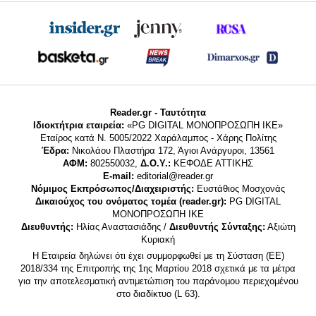
Reader.gr - Ταυτότητα
Ιδιοκτήτρια εταιρεία:
«PG DIGITAL MONΟΠΡΟΣΩΠΗ ΙΚΕ»
Εταίρος κατά Ν. 5005/2022 Χαράλαμπος - Χάρης Πολίτης
Έδρα:
Νικολάου Πλαστήρα 172, Άγιοι Ανάργυροι, 13561
ΑΦΜ:
802550032,
Δ.Ο.Υ.:
ΚΕΦΟΔΕ ΑΤΤΙΚΗΣ
E-mail:
editorial@reader.gr
Νόμιμος Εκπρόσωπος/Διαχειριστής:
Ευστάθιος Μοσχονάς
Δικαιούχος του ονόματος τομέα (reader.gr):
PG DIGITAL
MONΟΠΡΟΣΩΠΗ ΙΚΕ
Διευθυντής:
Ηλίας Αναστασιάδης /
Διευθυντής Σύνταξης:
Αξιώτη
Κυριακή
Η Εταιρεία δηλώνει ότι έχει συμμορφωθεί με τη Σύσταση (ΕΕ)
2018/334 της Επιτροπής της 1ης Μαρτίου 2018 σχετικά με τα μέτρα
για την αποτελεσματική αντιμετώπιση του παράνομου περιεχομένου
στο διαδίκτυο (L 63).