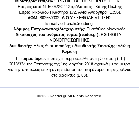
Ιδιοκτήτρια εταιρεία:
«PG DIGITAL MONΟΠΡΟΣΩΠΗ ΙΚΕ»
Εταίρος κατά Ν. 5005/2022 Χαράλαμπος - Χάρης Πολίτης
Έδρα:
Νικολάου Πλαστήρα 172, Άγιοι Ανάργυροι, 13561
ΑΦΜ:
802550032,
Δ.Ο.Υ.:
ΚΕΦΟΔΕ ΑΤΤΙΚΗΣ
E-mail:
editorial@reader.gr
Νόμιμος Εκπρόσωπος/Διαχειριστής:
Ευστάθιος Μοσχονάς
Δικαιούχος του ονόματος τομέα (reader.gr):
PG DIGITAL
MONΟΠΡΟΣΩΠΗ ΙΚΕ
Διευθυντής:
Ηλίας Αναστασιάδης /
Διευθυντής Σύνταξης:
Αξιώτη
Κυριακή
Η Εταιρεία δηλώνει ότι έχει συμμορφωθεί με τη Σύσταση (ΕΕ)
2018/334 της Επιτροπής της 1ης Μαρτίου 2018 σχετικά με τα μέτρα
για την αποτελεσματική αντιμετώπιση του παράνομου περιεχομένου
στο διαδίκτυο (L 63).
©2026 Reader.gr. All Rights Reserved.