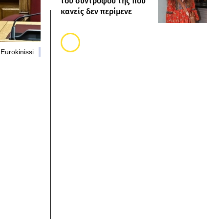
του συντρόφου της που
κανείς δεν περίμενε
Eurokinissi