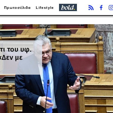
Πρωτοσέλιδα
Lifestyle
τι του υφ.
«Δεν με