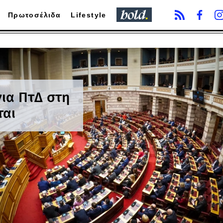
Πρωτοσέλιδα
Lifestyle
ια ΠτΔ στη
ται