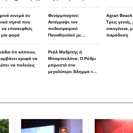
Πορτογάλους
ερινά σινεμά σε
Φενέρμπαχτσε:
Agrari Beac
νικά νησιά που
Αντέγραψε τον
Τρεις γενιές,
ι να επισκεφθείς
ποδοσφαιρικό
οικογένεια, μ
 μία φορά
Παναθηναϊκό με
παράδοση
Spiderman και Λιβάι
Γκαρσία!
μάδια ότι κάποιος
Ρεάλ Μαδρίτης ή
αμβάνει κρυφά να
Μπαρτσελόνα; Ο Ρόδρι
λέπει να παλεύεις
μπροστά στο
μεγαλύτερο δίλημμα της
καριέρας του