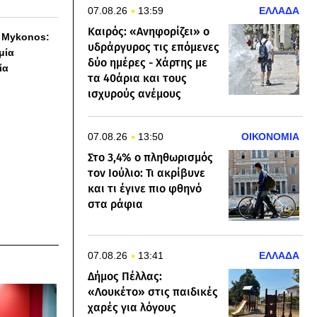
07.08.26
13:59
ΕΛΛΑΔΑ
Καιρός: «Ανηφορίζει» ο
h Mykonos:
υδράργυρος τις επόμενες
 μία
δύο ημέρες - Χάρτης με
ία
τα 40άρια και τους
ισχυρούς ανέμους
07.08.26
13:50
ΟΙΚΟΝΟΜΙΑ
Στο 3,4% ο πληθωρισμός
τον Ιούλιο: Τι ακρίβυνε
και τι έγινε πιο φθηνό
στα ράφια
07.08.26
13:41
ΕΛΛΑΔΑ
Δήμος Πέλλας:
«Λουκέτο» στις παιδικές
χαρές για λόγους