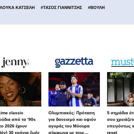
ΛΟΥΚΑ ΚΑΤΣΕΛΗ
#
ΤΑΣΟΣ ΓΙΑΝΝΙΤΣΗΣ
#
ΒΟΥΛΗ
 time classic
Ολυμπιακός: Πρόταση
5 σημάδια ότι
ούδια από τα ‘90s
για δανεισμό και οψιόν
σου χρειάζετ
το 2026 έχουν
αγοράς του Μόουρα
επειγόντως 
δόν) 30 χρόνια ζωής
σύμφωνα με τους
reset