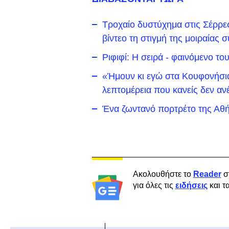
Τροχαίο δυστύχημα στις Σέρρε
βίντεο τη στιγμή της μοιραίας
Ριφιφί: Η σειρά - φαινόμενο τ
«Ήμουν κι εγώ στα Κουφονήσια 
λεπτομέρεια που κανείς δεν αν
Ένα ζωντανό πορτρέτο της Αθή
Ακολουθήστε το
Reader
σ
για όλες τις
ειδήσεις
και τ