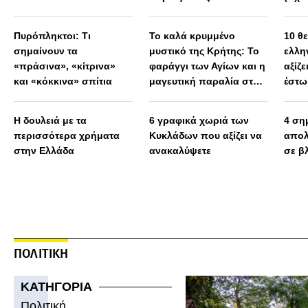
Πυρόπληκτοι: Τι
Το καλά κρυμμένο
10 θ
σημαίνουν τα
μυστικό της Κρήτης: Το
ελλη
«πράσινα», «κίτρινα»
φαράγγι των Αγίων και η
αξίζε
και «κόκκινα» σπίτια
μαγευτική παραλία στο
έστω
Λιβυκό
Η δουλειά με τα
6 γραφικά χωριά των
4 ση
περισσότερα χρήματα
Κυκλάδων που αξίζει να
απολ
στην Ελλάδα
ανακαλύψετε
σε β
ΠΟΛΙΤΙΚΗ
ΚΑΤΗΓΟΡΙΑ
Πολιτική