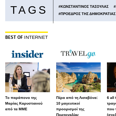
TAGS
#
ΚΩΝΣΤΑΝΤΙΝΟΣ ΤΑΣΟΥΛΑΣ
#
#
ΠΡΟΕΔΡΟΣ ΤΗΣ ΔΗΜΟΚΡΑΤΙΑΣ
BEST OF
INTERNET
Το παράπονο της
Πέρα από τη Λισαβόνα:
6 all
Μαρίας Καρυστιανού
10 μαγευτικοί
τραγ
από τα ΜΜΕ
προορισμοί της
που 
Πορτογαλίας
(σχε