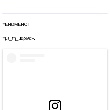
#ENΩMENOI
#με_τη_μαρινα».