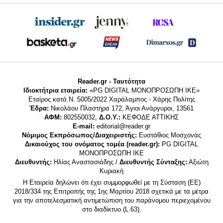
Reader.gr - Ταυτότητα
Ιδιοκτήτρια εταιρεία:
«PG DIGITAL MONΟΠΡΟΣΩΠΗ ΙΚΕ»
Εταίρος κατά Ν. 5005/2022 Χαράλαμπος - Χάρης Πολίτης
Έδρα:
Νικολάου Πλαστήρα 172, Άγιοι Ανάργυροι, 13561
ΑΦΜ:
802550032,
Δ.Ο.Υ.:
ΚΕΦΟΔΕ ΑΤΤΙΚΗΣ
E-mail:
editorial@reader.gr
Νόμιμος Εκπρόσωπος/Διαχειριστής:
Ευστάθιος Μοσχονάς
Δικαιούχος του ονόματος τομέα (reader.gr):
PG DIGITAL
MONΟΠΡΟΣΩΠΗ ΙΚΕ
Διευθυντής:
Ηλίας Αναστασιάδης /
Διευθυντής Σύνταξης:
Αξιώτη
Κυριακή
Η Εταιρεία δηλώνει ότι έχει συμμορφωθεί με τη Σύσταση (ΕΕ)
2018/334 της Επιτροπής της 1ης Μαρτίου 2018 σχετικά με τα μέτρα
για την αποτελεσματική αντιμετώπιση του παράνομου περιεχομένου
στο διαδίκτυο (L 63).