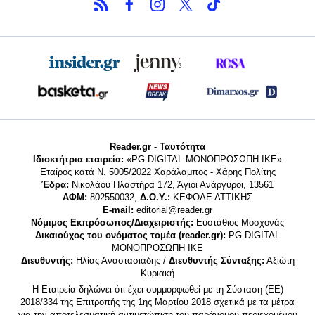
Reader.gr - Ταυτότητα
Ιδιοκτήτρια εταιρεία:
«PG DIGITAL MONΟΠΡΟΣΩΠΗ ΙΚΕ»
Εταίρος κατά Ν. 5005/2022 Χαράλαμπος - Χάρης Πολίτης
Έδρα:
Νικολάου Πλαστήρα 172, Άγιοι Ανάργυροι, 13561
ΑΦΜ:
802550032,
Δ.Ο.Υ.:
ΚΕΦΟΔΕ ΑΤΤΙΚΗΣ
E-mail:
editorial@reader.gr
Νόμιμος Εκπρόσωπος/Διαχειριστής:
Ευστάθιος Μοσχονάς
Δικαιούχος του ονόματος τομέα (reader.gr):
PG DIGITAL
MONΟΠΡΟΣΩΠΗ ΙΚΕ
Διευθυντής:
Ηλίας Αναστασιάδης /
Διευθυντής Σύνταξης:
Αξιώτη
Κυριακή
Η Εταιρεία δηλώνει ότι έχει συμμορφωθεί με τη Σύσταση (ΕΕ)
2018/334 της Επιτροπής της 1ης Μαρτίου 2018 σχετικά με τα μέτρα
για την αποτελεσματική αντιμετώπιση του παράνομου περιεχομένου