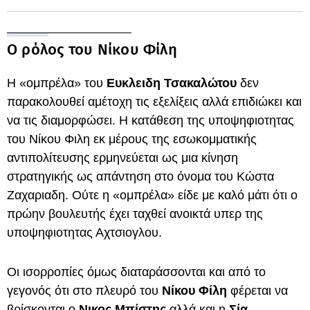
Ο ρόλος του Νίκου Φίλη
Η «ομπρέλα» του
Ευκλειδη Τσακαλώτου
δεν
παρακολουθεί αμέτοχη τις εξελίξεις αλλά επιδιώκει και
να τις διαμορφώσει. Η κατάθεση της υποψηφιοτητας
του Νίκου Φιλη εκ μέρους της εσωκομματικής
αντιπολίτευσης ερμηνεύεται ως μια κίνηση
στρατηγικής ως απάντηση στο όνομα του Κώστα
Ζαχαριαδη. Ούτε η «ομπρέλα» είδε με καλό μάτι ότι ο
πρώην βουλευτής έχει ταχθεί ανοικτά υπερ της
υποψηφιοτητας Αχτσιογλου.
Οι ισορροπίες όμως διαταράσσονται και από το
γεγονός ότι στο πλευρό του
Νίκου Φίλη
φέρεται να
βρίσκονται ο
Νικος Μπίστης
αλλά και η
Σία