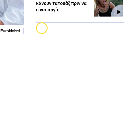
κάνουν τατουάζ πριν να
είναι αργά;
Eurokinissi