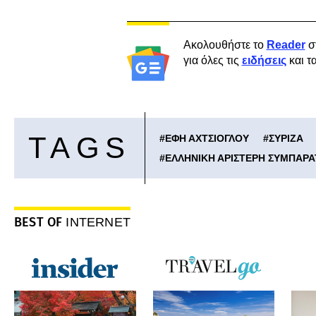
Ακολουθήστε το
Reader
σ
για όλες τις
ειδήσεις
και τ
TAGS
#
ΕΦΗ ΑΧΤΣΙΟΓΛΟΥ
#
ΣΥΡΙΖΑ
#
ΕΛΛΗΝΙΚΗ ΑΡΙΣΤΕΡΗ ΣΥΜΠΑΡ
BEST OF
INTERNET