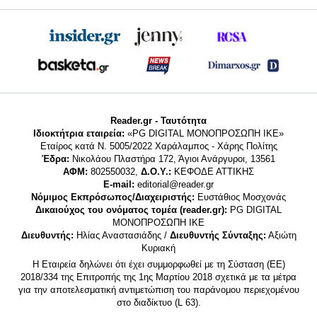
Reader.gr - Ταυτότητα
Ιδιοκτήτρια εταιρεία:
«PG DIGITAL MONΟΠΡΟΣΩΠΗ ΙΚΕ»
Εταίρος κατά Ν. 5005/2022 Χαράλαμπος - Χάρης Πολίτης
Έδρα:
Νικολάου Πλαστήρα 172, Άγιοι Ανάργυροι, 13561
ΑΦΜ:
802550032,
Δ.Ο.Υ.:
ΚΕΦΟΔΕ ΑΤΤΙΚΗΣ
E-mail:
editorial@reader.gr
Νόμιμος Εκπρόσωπος/Διαχειριστής:
Ευστάθιος Μοσχονάς
Δικαιούχος του ονόματος τομέα (reader.gr):
PG DIGITAL
MONΟΠΡΟΣΩΠΗ ΙΚΕ
Διευθυντής:
Ηλίας Αναστασιάδης /
Διευθυντής Σύνταξης:
Αξιώτη
Κυριακή
Η Εταιρεία δηλώνει ότι έχει συμμορφωθεί με τη Σύσταση (ΕΕ)
2018/334 της Επιτροπής της 1ης Μαρτίου 2018 σχετικά με τα μέτρα
για την αποτελεσματική αντιμετώπιση του παράνομου περιεχομένου
στο διαδίκτυο (L 63).