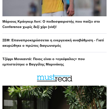
Μάριους Κράιγκερ Λιντ: Ο ποδοσφαιριστής που παίζει στο
Conference χωρίς δεξί χέρι (vid)!
ΣΕΦ: Επαναπροκηρύσσεται η ενεργειακή αναβάθμιση - Γιατί
ακυρώθηκε ο πρώτος διαγωνισμός
Τζέφρι Μονκαντά: Ποιος είναι ο «εγκέφαλος» που
εμπιστεύτηκε ο Βαγγέλης Μαρινάκης