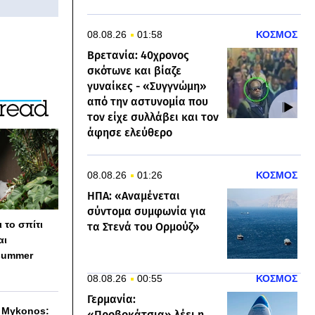
08.08.26
01:58
ΚΟΣΜΟΣ
Βρετανία: 40χρονος
σκότωνε και βίαζε
γυναίκες - «Συγγνώμη»
από την αστυνομία που
τον είχε συλλάβει και τον
άφησε ελεύθερο
08.08.26
01:26
ΚΟΣΜΟΣ
ΗΠΑ: «Αναμένεται
σύντομα συμφωνία για
 το σπίτι
τα Στενά του Ορμούζ»
αι
summer
08.08.26
00:55
ΚΟΣΜΟΣ
Γερμανία:
h Mykonos:
«Προβοκάτσια» λέει η