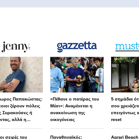
ωρος Παπακώστας:
«Πέθανε ο πατέρας του
5 σημάδια ότι
οιοι ξέρουν πόλεις
Μέσι»: Αναμένεται η
σου χρειάζετ
 Συρακούσες ή
ανακοίνωση της
επειγόντως 
ντας, αλλά η
οικογένειας
reset
λη Ελλάδα
μένει άγνωστη»
 οι σειρές του
Παναθηναϊκός:
Agrari Beac