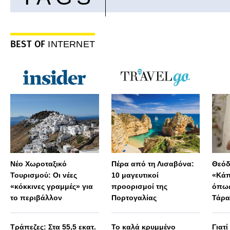
BEST OF
INTERNET
Νέο Χωροταξικό
Πέρα από τη Λισαβόνα:
Θεόδ
Τουρισμού: Οι νέες
10 μαγευτικοί
«Κάπ
«κόκκινες γραμμές» για
προορισμοί της
όπως
το περιβάλλον
Πορτογαλίας
Τάρα
Μεγά
παρα
Τράπεζες: Στα 55,5 εκατ.
Το καλά κρυμμένο
Γιατί