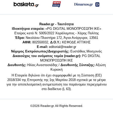
Reader.gr - Ταυτότητα
Ιδιοκτήτρια εταιρεία:
«PG DIGITAL MONΟΠΡΟΣΩΠΗ ΙΚΕ»
Εταίρος κατά Ν. 5005/2022 Χαράλαμπος - Χάρης Πολίτης
Έδρα:
Νικολάου Πλαστήρα 172, Άγιοι Ανάργυροι, 13561
ΑΦΜ:
802550032,
Δ.Ο.Υ.:
ΚΕΦΟΔΕ ΑΤΤΙΚΗΣ
E-mail:
editorial@reader.gr
Νόμιμος Εκπρόσωπος/Διαχειριστής:
Ευστάθιος Μοσχονάς
Δικαιούχος του ονόματος τομέα (reader.gr):
PG DIGITAL
MONΟΠΡΟΣΩΠΗ ΙΚΕ
Διευθυντής:
Ηλίας Αναστασιάδης /
Διευθυντής Σύνταξης:
Αξιώτη
Κυριακή
Η Εταιρεία δηλώνει ότι έχει συμμορφωθεί με τη Σύσταση (ΕΕ)
2018/334 της Επιτροπής της 1ης Μαρτίου 2018 σχετικά με τα μέτρα
για την αποτελεσματική αντιμετώπιση του παράνομου περιεχομένου
στο διαδίκτυο (L 63).
©2026 Reader.gr. All Rights Reserved.