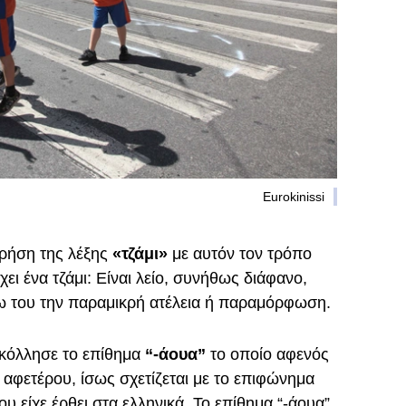
Eurokinissi
χρήση της λέξης
«τζάμι»
με αυτόν τον τρόπο
ει ένα τζάμι: Είναι λείο, συνήθως διάφανο,
νω του την παραμικρή ατέλεια ή παραμόρφωση.
 κόλλησε το επίθημα
“-άουα”
το οποίο αφενός
ι αφετέρου, ίσως σχετίζεται με το επιφώνημα
 είχε έρθει στα ελληνικά. Το επίθημα “-άουα”