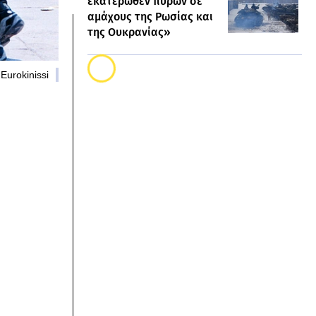
εκατέρωθεν πυρών σε
αμάχους της Ρωσίας και
της Ουκρανίας»
Eurokinissi