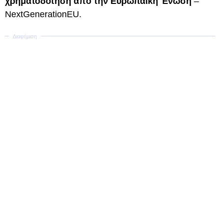
χρηματοδότηση από την Ευρωπαϊκή Ένωση
–
NextGenerationEU.