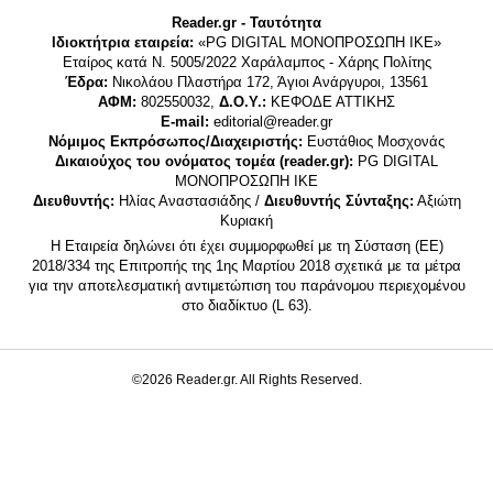
Reader.gr - Ταυτότητα
Ιδιοκτήτρια εταιρεία:
«PG DIGITAL MONΟΠΡΟΣΩΠΗ ΙΚΕ»
Εταίρος κατά Ν. 5005/2022 Χαράλαμπος - Χάρης Πολίτης
Έδρα:
Νικολάου Πλαστήρα 172, Άγιοι Ανάργυροι, 13561
ΑΦΜ:
802550032,
Δ.Ο.Υ.:
ΚΕΦΟΔΕ ΑΤΤΙΚΗΣ
E-mail:
editorial@reader.gr
Νόμιμος Εκπρόσωπος/Διαχειριστής:
Ευστάθιος Μοσχονάς
Δικαιούχος του ονόματος τομέα (reader.gr):
PG DIGITAL
MONΟΠΡΟΣΩΠΗ ΙΚΕ
Διευθυντής:
Ηλίας Αναστασιάδης /
Διευθυντής Σύνταξης:
Αξιώτη
Κυριακή
Η Εταιρεία δηλώνει ότι έχει συμμορφωθεί με τη Σύσταση (ΕΕ)
2018/334 της Επιτροπής της 1ης Μαρτίου 2018 σχετικά με τα μέτρα
για την αποτελεσματική αντιμετώπιση του παράνομου περιεχομένου
στο διαδίκτυο (L 63).
©2026 Reader.gr. All Rights Reserved.