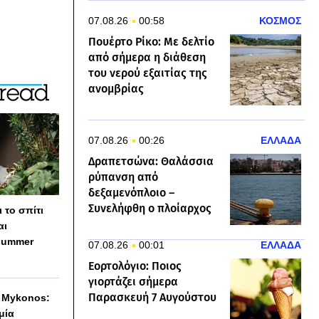
07.08.26
00:58
ΚΟΣΜΟΣ
Πουέρτο Ρίκο: Με δελτίο
από σήμερα η διάθεση
του νερού εξαιτίας της
ανομβρίας
07.08.26
00:26
ΕΛΛΑΔΑ
Δραπετσώνα: Θαλάσσια
ρύπανση από
δεξαμενόπλοιο –
Συνελήφθη ο πλοίαρχος
 το σπίτι
αι
summer
07.08.26
00:01
ΕΛΛΑΔΑ
Εορτολόγιο: Ποιος
γιορτάζει σήμερα
Παρασκευή 7 Αυγούστου
h Mykonos:
 μία