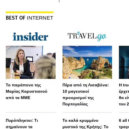
BEST OF
INTERNET
Το παράπονο της
Πέρα από τη Λισαβόνα:
Η tru
Μαρίας Καρυστιανού
10 μαγευτικοί
έρχε
από τα ΜΜΕ
προορισμοί της
θα εί
Πορτογαλίας
του 
Πυρόπληκτοι: Τι
Το καλά κρυμμένο
6 all
σημαίνουν τα
μυστικό της Κρήτης: Το
τραγ