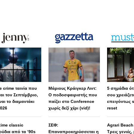
e crime ταινία που
Μάριους Κράιγκερ Λιντ:
5 σημάδια ότι
ται τον Σεπτέμβριο,
Ο ποδοσφαιριστής που
σου χρειάζετ
ναι το διαμαντάκι
παίζει στο Conference
επειγόντως 
2026
χωρίς δεξί χέρι (vid)!
reset
 time classic
ΣΕΦ:
Agrari Beac
ούδια από τα ‘90s
Επαναπροκηρύσσεται η
Τρεις γενιές,