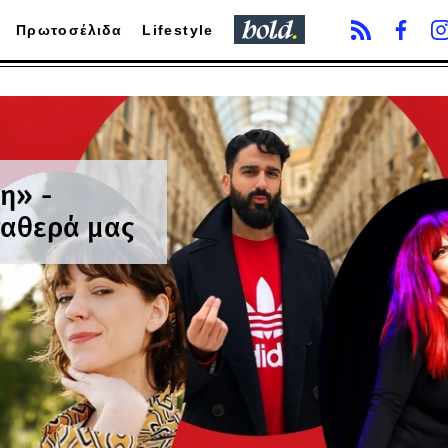
Πρωτοσέλιδα
Lifestyle
η» -
ταθερά μας