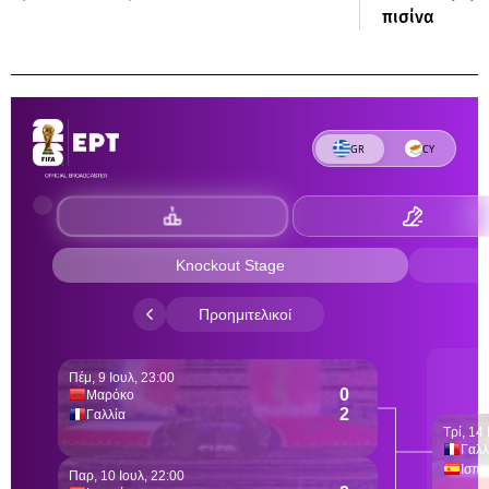
πισίνα