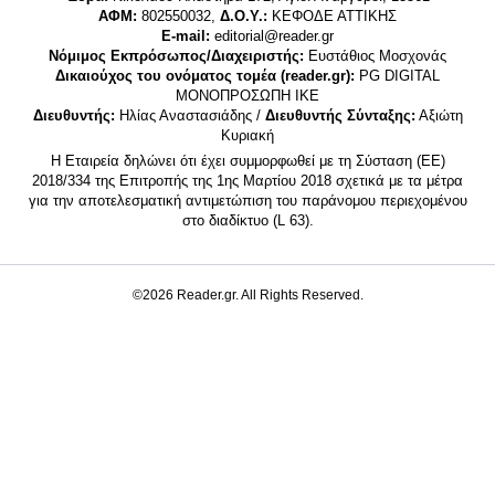
ΑΦΜ:
802550032,
Δ.Ο.Υ.:
ΚΕΦΟΔΕ ΑΤΤΙΚΗΣ
E-mail:
editorial@reader.gr
Νόμιμος Εκπρόσωπος/Διαχειριστής:
Ευστάθιος Μοσχονάς
Δικαιούχος του ονόματος τομέα (reader.gr):
PG DIGITAL
MONΟΠΡΟΣΩΠΗ ΙΚΕ
Διευθυντής:
Ηλίας Αναστασιάδης /
Διευθυντής Σύνταξης:
Αξιώτη
Κυριακή
Η Εταιρεία δηλώνει ότι έχει συμμορφωθεί με τη Σύσταση (ΕΕ)
2018/334 της Επιτροπής της 1ης Μαρτίου 2018 σχετικά με τα μέτρα
για την αποτελεσματική αντιμετώπιση του παράνομου περιεχομένου
στο διαδίκτυο (L 63).
©2026 Reader.gr. All Rights Reserved.