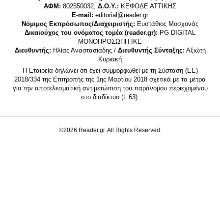
ΑΦΜ:
802550032,
Δ.Ο.Υ.:
ΚΕΦΟΔΕ ΑΤΤΙΚΗΣ
E-mail:
editorial@reader.gr
Νόμιμος Εκπρόσωπος/Διαχειριστής:
Ευστάθιος Μοσχονάς
Δικαιούχος του ονόματος τομέα (reader.gr):
PG DIGITAL
MONΟΠΡΟΣΩΠΗ ΙΚΕ
Διευθυντής:
Ηλίας Αναστασιάδης /
Διευθυντής Σύνταξης:
Αξιώτη
Κυριακή
Η Εταιρεία δηλώνει ότι έχει συμμορφωθεί με τη Σύσταση (ΕΕ)
2018/334 της Επιτροπής της 1ης Μαρτίου 2018 σχετικά με τα μέτρα
για την αποτελεσματική αντιμετώπιση του παράνομου περιεχομένου
στο διαδίκτυο (L 63).
©2026 Reader.gr. All Rights Reserved.