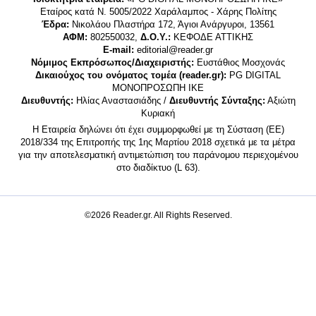
Εταίρος κατά Ν. 5005/2022 Χαράλαμπος - Χάρης Πολίτης
Έδρα:
Νικολάου Πλαστήρα 172, Άγιοι Ανάργυροι, 13561
ΑΦΜ:
802550032,
Δ.Ο.Υ.:
ΚΕΦΟΔΕ ΑΤΤΙΚΗΣ
E-mail:
editorial@reader.gr
Νόμιμος Εκπρόσωπος/Διαχειριστής:
Ευστάθιος Μοσχονάς
Δικαιούχος του ονόματος τομέα (reader.gr):
PG DIGITAL
MONΟΠΡΟΣΩΠΗ ΙΚΕ
Διευθυντής:
Ηλίας Αναστασιάδης /
Διευθυντής Σύνταξης:
Αξιώτη
Κυριακή
Η Εταιρεία δηλώνει ότι έχει συμμορφωθεί με τη Σύσταση (ΕΕ)
2018/334 της Επιτροπής της 1ης Μαρτίου 2018 σχετικά με τα μέτρα
για την αποτελεσματική αντιμετώπιση του παράνομου περιεχομένου
στο διαδίκτυο (L 63).
©2026 Reader.gr. All Rights Reserved.