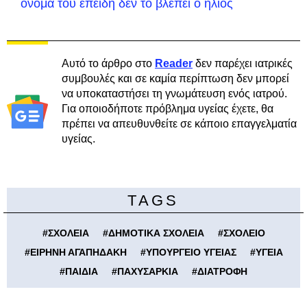
όνομά του επειδή δεν το βλέπει ο ήλιος
Αυτό το άρθρο στο
Reader
δεν παρέχει ιατρικές
συμβουλές και σε καμία περίπτωση δεν μπορεί
να υποκαταστήσει τη γνωμάτευση ενός ιατρού.
Για οποιοδήποτε πρόβλημα υγείας έχετε, θα
πρέπει να απευθυνθείτε σε κάποιο επαγγελματία
υγείας.
TAGS
#
ΣΧΟΛΕΙΑ
#
ΔΗΜΟΤΙΚΑ ΣΧΟΛΕΙΑ
#
ΣΧΟΛΕΙΟ
#
ΕΙΡΗΝΗ ΑΓΑΠΗΔΑΚΗ
#
ΥΠΟΥΡΓΕΙΟ ΥΓΕΙΑΣ
#
ΥΓΕΙΑ
#
ΠΑΙΔΙΑ
#
ΠΑΧΥΣΑΡΚΙΑ
#
ΔΙΑΤΡΟΦΗ