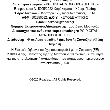
Ιδιοκτήτρια εταιρεία:
«PG DIGITAL MONΟΠΡΟΣΩΠΗ ΙΚΕ»
Εταίρος κατά Ν. 5005/2022 Χαράλαμπος - Χάρης Πολίτης
Έδρα:
Νικολάου Πλαστήρα 172, Άγιοι Ανάργυροι, 13561
ΑΦΜ:
802550032,
Δ.Ο.Υ.:
ΚΕΦΟΔΕ ΑΤΤΙΚΗΣ
E-mail:
editorial@reader.gr
Νόμιμος Εκπρόσωπος/Διαχειριστής:
Ευστάθιος Μοσχονάς
Δικαιούχος του ονόματος τομέα (reader.gr):
PG DIGITAL
MONΟΠΡΟΣΩΠΗ ΙΚΕ
Διευθυντής:
Ηλίας Αναστασιάδης /
Διευθυντής Σύνταξης:
Αξιώτη
Κυριακή
Η Εταιρεία δηλώνει ότι έχει συμμορφωθεί με τη Σύσταση (ΕΕ)
2018/334 της Επιτροπής της 1ης Μαρτίου 2018 σχετικά με τα μέτρα
για την αποτελεσματική αντιμετώπιση του παράνομου περιεχομένου
στο διαδίκτυο (L 63).
©2026 Reader.gr. All Rights Reserved.