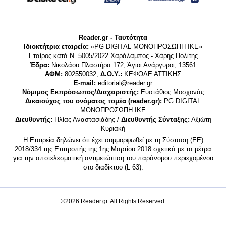
Reader.gr - Ταυτότητα
Ιδιοκτήτρια εταιρεία:
«PG DIGITAL MONΟΠΡΟΣΩΠΗ ΙΚΕ»
Εταίρος κατά Ν. 5005/2022 Χαράλαμπος - Χάρης Πολίτης
Έδρα:
Νικολάου Πλαστήρα 172, Άγιοι Ανάργυροι, 13561
ΑΦΜ:
802550032,
Δ.Ο.Υ.:
ΚΕΦΟΔΕ ΑΤΤΙΚΗΣ
E-mail:
editorial@reader.gr
Νόμιμος Εκπρόσωπος/Διαχειριστής:
Ευστάθιος Μοσχονάς
Δικαιούχος του ονόματος τομέα (reader.gr):
PG DIGITAL
MONΟΠΡΟΣΩΠΗ ΙΚΕ
Διευθυντής:
Ηλίας Αναστασιάδης /
Διευθυντής Σύνταξης:
Αξιώτη
Κυριακή
Η Εταιρεία δηλώνει ότι έχει συμμορφωθεί με τη Σύσταση (ΕΕ)
2018/334 της Επιτροπής της 1ης Μαρτίου 2018 σχετικά με τα μέτρα
για την αποτελεσματική αντιμετώπιση του παράνομου περιεχομένου
στο διαδίκτυο (L 63).
©2026 Reader.gr. All Rights Reserved.