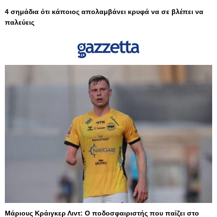
4 σημάδια ότι κάποιος απολαμβάνει κρυφά να σε βλέπει να
παλεύεις
Μάριους Κράιγκερ Λιντ: Ο ποδοσφαιριστής που παίζει στο