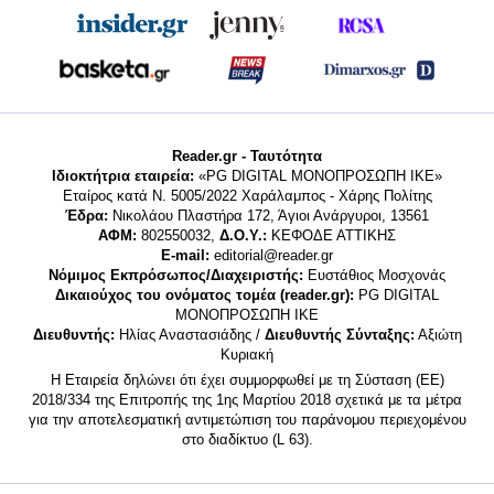
Reader.gr - Ταυτότητα
Ιδιοκτήτρια εταιρεία:
«PG DIGITAL MONΟΠΡΟΣΩΠΗ ΙΚΕ»
Εταίρος κατά Ν. 5005/2022 Χαράλαμπος - Χάρης Πολίτης
Έδρα:
Νικολάου Πλαστήρα 172, Άγιοι Ανάργυροι, 13561
ΑΦΜ:
802550032,
Δ.Ο.Υ.:
ΚΕΦΟΔΕ ΑΤΤΙΚΗΣ
E-mail:
editorial@reader.gr
Νόμιμος Εκπρόσωπος/Διαχειριστής:
Ευστάθιος Μοσχονάς
Δικαιούχος του ονόματος τομέα (reader.gr):
PG DIGITAL
MONΟΠΡΟΣΩΠΗ ΙΚΕ
Διευθυντής:
Ηλίας Αναστασιάδης /
Διευθυντής Σύνταξης:
Αξιώτη
Κυριακή
Η Εταιρεία δηλώνει ότι έχει συμμορφωθεί με τη Σύσταση (ΕΕ)
2018/334 της Επιτροπής της 1ης Μαρτίου 2018 σχετικά με τα μέτρα
για την αποτελεσματική αντιμετώπιση του παράνομου περιεχομένου
στο διαδίκτυο (L 63).