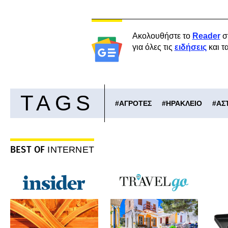
Ακολουθήστε το
Reader
σ
για όλες τις
ειδήσεις
και τ
TAGS
#
ΑΓΡΟΤΕΣ
#
ΗΡΑΚΛΕΙΟ
#
ΑΣ
BEST OF
INTERNET