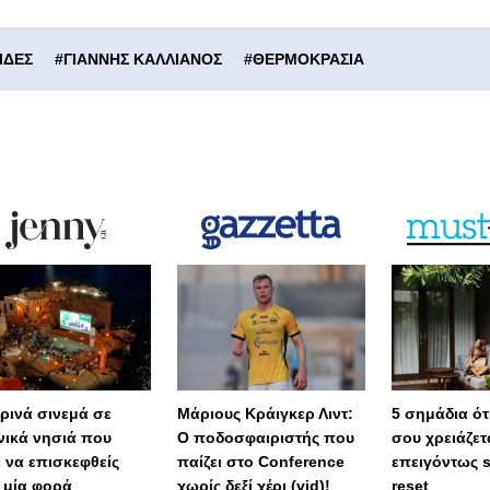
ΙΔΕΣ
#
ΓΙΑΝΝΗΣ ΚΑΛΛΙΑΝΟΣ
#
ΘΕΡΜΟΚΡΑΣΙΑ
ερινά σινεμά σε
Μάριους Κράιγκερ Λιντ:
5 σημάδια ότι
νικά νησιά που
Ο ποδοσφαιριστής που
σου χρειάζετ
ι να επισκεφθείς
παίζει στο Conference
επειγόντως 
 μία φορά
χωρίς δεξί χέρι (vid)!
reset