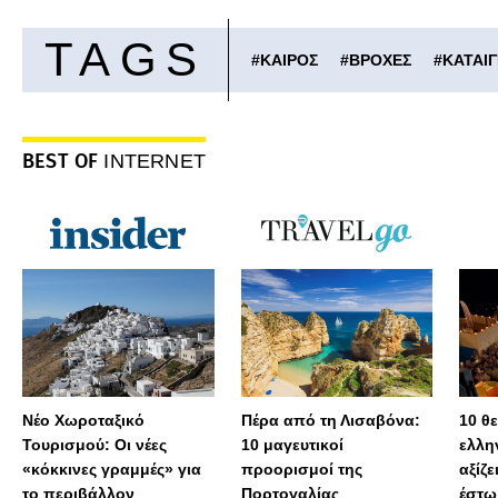
TAGS
#
ΚΑΙΡΟΣ
#
ΒΡΟΧΕΣ
#
ΚΑΤΑΙΓ
BEST OF
INTERNET
Νέο Χωροταξικό
Πέρα από τη Λισαβόνα:
10 θ
Τουρισμού: Οι νέες
10 μαγευτικοί
ελλη
«κόκκινες γραμμές» για
προορισμοί της
αξίζε
το περιβάλλον
Πορτογαλίας
έστω