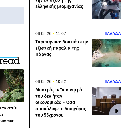
την ενίσχυση της
ελληνικής βιομηχανίας
08.08.26
11:07
ΕΛΛΑΔΑ
Σαρακήνικο: Βουτιά στην
εξωτική παραλία της
Πάργας
08.08.26
10:52
ΕΛΛΑΔΑ
Μυστράς: «Τα κίνητρά
του δεν ήταν
οικονομικά» - Όσα
 το σπίτι
αποκάλυψε ο δικηγόρος
αι
του 55χρονου
summer