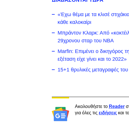
ΔΙΑΒΑΖΟΝΤΑΙ ΤΩΡΑ
«Έχω θέμα με τα κλισέ στιχάκι
κάθε καλοκαίρι
Μπράντον Κλαρκ: Από «κοκτέιλ
29χρονου σταρ του NBA
Marfin: Επιμένει ο δικηγόρος τ
εξέταση είχε γίνει και το 2022»
15+1 θρυλικές μεταγραφές του
Ακολουθήστε το
Reader
σ
για όλες τις
ειδήσεις
και τ