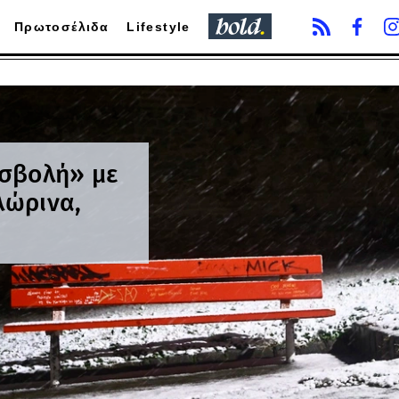
Πρωτοσέλιδα
Lifestyle
ισβολή» με
λώρινα,