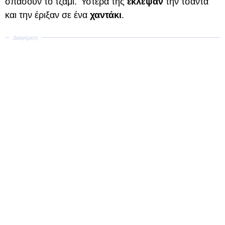
σπάσουν το τζάμι. Ύστερα της
έκλεψαν
την τσάντα
και την έριξαν σε ένα
χαντάκι
.