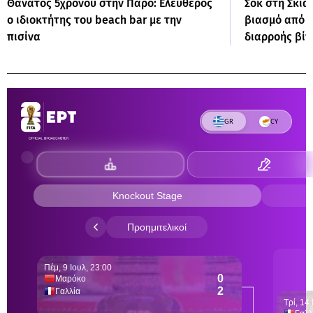
Θάνατος 5χρονου στην Πάρο: Ελεύθερος
Σοκ στη Σκιά
ο ιδιοκτήτης του beach bar με την
βιασμό από 1
πισίνα
διαρροής βίν