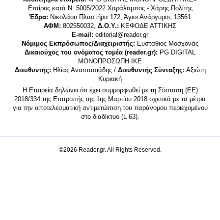
Εταίρος κατά Ν. 5005/2022 Χαράλαμπος - Χάρης Πολίτης
Έδρα:
Νικολάου Πλαστήρα 172, Άγιοι Ανάργυροι, 13561
ΑΦΜ:
802550032,
Δ.Ο.Υ.:
ΚΕΦΟΔΕ ΑΤΤΙΚΗΣ
E-mail:
editorial@reader.gr
Νόμιμος Εκπρόσωπος/Διαχειριστής:
Ευστάθιος Μοσχονάς
Δικαιούχος του ονόματος τομέα (reader.gr):
PG DIGITAL
MONΟΠΡΟΣΩΠΗ ΙΚΕ
Διευθυντής:
Ηλίας Αναστασιάδης /
Διευθυντής Σύνταξης:
Αξιώτη
Κυριακή
Η Εταιρεία δηλώνει ότι έχει συμμορφωθεί με τη Σύσταση (ΕΕ)
2018/334 της Επιτροπής της 1ης Μαρτίου 2018 σχετικά με τα μέτρα
για την αποτελεσματική αντιμετώπιση του παράνομου περιεχομένου
στο διαδίκτυο (L 63).
©2026 Reader.gr. All Rights Reserved.