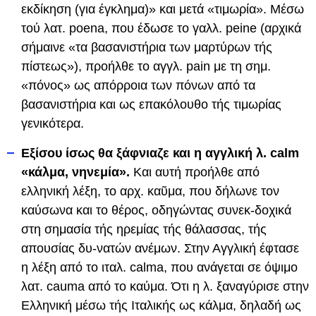
εκδίκηση (για έγκλημα)» και μετά «τιμωρία». Μέσω
τού λατ. poena, που έδωσε το γαλλ. peine (αρχικά
σήμαινε «τα βασανιστήρια των μαρτύρων τής
πίστεως»), προήλθε το αγγλ. pain με τη σημ.
«πόνος» ως απόρροια των πόνων από τα
βασανιστήρια και ως επακόλουθο τής τιμωρίας
γενικότερα.
Εξίσου ίσως θα ξάφνιαζε και η αγγλική λ. calm
«κάλμα, νηνεμία».
Και αυτή προήλθε από
ελληνική λέξη, το αρχ. καῦμα, που δήλωνε τον
καύσωνα και το θέρος, οδηγώντας συνεκ-δοχικά
στη σημασία τής ηρεμίας τής θάλασσας, τής
απουσίας δυ-νατών ανέμων. Στην Αγγλική έφτασε
η λέξη από το ιταλ. calma, που ανάγεται σε όψιμο
λατ. cauma από το καύμα. Ότι η λ. ξαναγύρισε στην
Ελληνική μέσω τής Ιταλικής ως κάλμα, δηλαδή ως