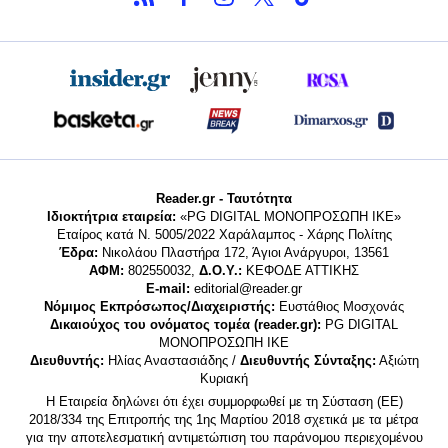
Reader.gr - Ταυτότητα
Ιδιοκτήτρια εταιρεία:
«PG DIGITAL MONΟΠΡΟΣΩΠΗ ΙΚΕ»
Εταίρος κατά Ν. 5005/2022 Χαράλαμπος - Χάρης Πολίτης
Έδρα:
Νικολάου Πλαστήρα 172, Άγιοι Ανάργυροι, 13561
ΑΦΜ:
802550032,
Δ.Ο.Υ.:
ΚΕΦΟΔΕ ΑΤΤΙΚΗΣ
E-mail:
editorial@reader.gr
Νόμιμος Εκπρόσωπος/Διαχειριστής:
Ευστάθιος Μοσχονάς
Δικαιούχος του ονόματος τομέα (reader.gr):
PG DIGITAL
MONΟΠΡΟΣΩΠΗ ΙΚΕ
Διευθυντής:
Ηλίας Αναστασιάδης /
Διευθυντής Σύνταξης:
Αξιώτη
Κυριακή
Η Εταιρεία δηλώνει ότι έχει συμμορφωθεί με τη Σύσταση (ΕΕ)
2018/334 της Επιτροπής της 1ης Μαρτίου 2018 σχετικά με τα μέτρα
για την αποτελεσματική αντιμετώπιση του παράνομου περιεχομένου