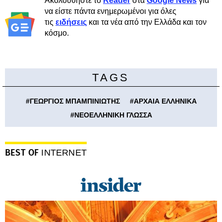
Ακολουθήστε το
Reader
στα
Google News
για
να είστε πάντα ενημερωμένοι για όλες
τις
ειδήσεις
και τα νέα από την Ελλάδα και τον
κόσμο.
TAGS
#
ΓΕΩΡΓΙΟΣ ΜΠΑΜΠΙΝΙΩΤΗΣ
#
ΑΡΧΑΙΑ ΕΛΛΗΝΙΚΑ
#
ΝΕΟΕΛΛΗΝΙΚΗ ΓΛΩΣΣΑ
BEST OF
INTERNET