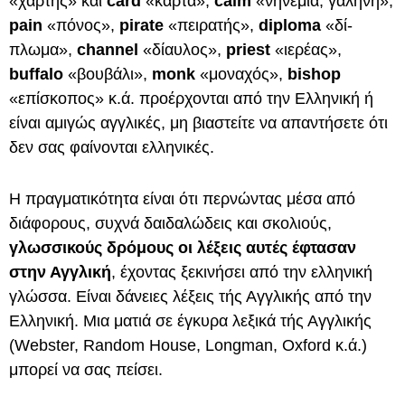
«χάρτης» και
card
«κάρτα»,
calm
«νηνεμία, γαλήνη»,
pain
«πόνος»,
pirate
«πειρατής»,
diploma
«δί-
πλωμα»,
channel
«δίαυλος»,
priest
«ιερέας»,
buffalo
«βουβάλι»,
monk
«μοναχός»,
bishop
«επίσκοπος» κ.ά. προέρχονται από την Ελληνική ή
είναι αμιγώς αγγλικές, μη βιαστείτε να απαντήσετε ότι
δεν σας φαίνονται ελληνικές.
Η πραγματικότητα είναι ότι περνώντας μέσα από
διάφορους, συχνά δαιδαλώδεις και σκολιούς,
γλωσσικούς δρόμους οι λέξεις αυτές έφτασαν
στην Αγγλική
, έχοντας ξεκινήσει από την ελληνική
γλώσσα. Είναι δάνειες λέξεις τής Αγγλικής από την
Ελληνική. Μια ματιά σε έγκυρα λεξικά τής Αγγλικής
(Webster, Random House, Longman, Oxford κ.ά.)
μπορεί να σας πείσει.