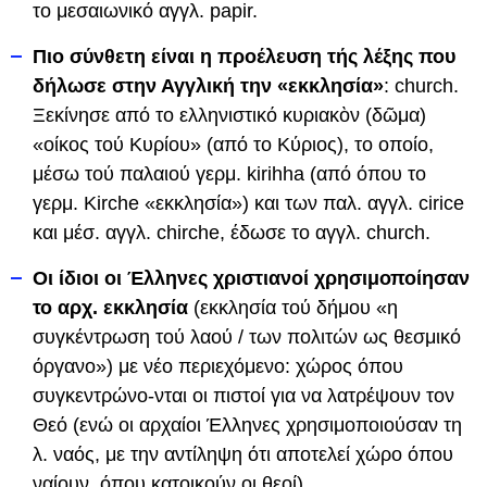
το μεσαιωνικό αγγλ. papir.
Πιo σύνθετη είναι η προέλευση τής λέξης που
δήλωσε στην Αγγλική την «εκκλησία»
: church.
Ξεκίνησε από το ελληνιστικό κυριακὸν (δῶμα)
«οίκος τού Κυρίου» (από το Κύριος), το οποίο,
μέσω τού παλαιού γερμ. kirihha (από όπου το
γερμ. Kirche «εκκλησία») και των παλ. αγγλ. cirice
και μέσ. αγγλ. chirche, έδωσε το αγγλ. church.
Οι ίδιοι οι Έλληνες χριστιανοί χρησιμοποίησαν
το αρχ. εκκλησία
(εκκλησία τού δήμου «η
συγκέντρωση τού λαού / των πολιτών ως θεσμικό
όργανο») με νέο περιεχόμενο: χώρος όπου
συγκεντρώνο-νται οι πιστοί για να λατρέψουν τον
Θεό (ενώ οι αρχαίοι Έλληνες χρησιμοποιούσαν τη
λ. ναός, με την αντίληψη ότι αποτελεί χώρο όπου
ναίουν, όπου κατοικούν οι θεοί).