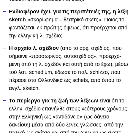
Ενδιαφέρον έχει, για τις περιπέτειές της, η λέξη
sketch
«σκαρί-φημα – θεατρικό σκετς». Ποιος το
φαντάζεται, εκ πρώτης όψεως, ότι προέρχεται από
την ελληνική λ. σχέδιο;
Η αρχαία λ. σχέδιον
(από το αρχ. σχέδιος, που
σήμαινε «προσωρινός, αυτοσχέδιος», προερχό-
μενη από τη λ. σχεδόν και αυτή από το ἔχω), μέσω
τού λατ. schedium, έδωσε το ιταλ. schizzo, που
πέρασε στα Ολλανδικά ως schets, από όπου το
αγγλ. sketch.
Το περίεργο για τη ζωή των λέξεων
είναι ότι το
ελλην. σχέδιο επανήλθε στους νεότερους χρόνους
στην Ελληνική ως «αντιδάνειο» (ως δάνειο
δανείου!) μέσα από δύο ξένες γλώσσες: από την
Ιταλική ως σκίτσο και από την Αγγλική ως σκετς.