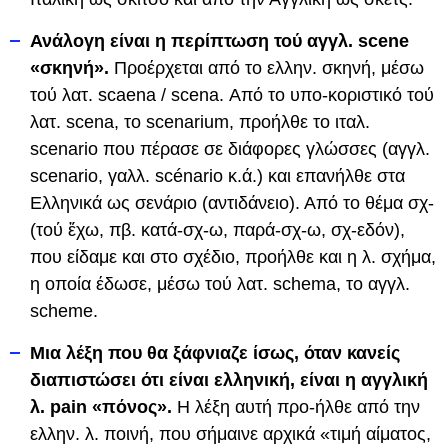
Ανάλογη είναι η περίπτωση τού αγγλ. scene
«σκηνή».
Προέρχεται από το ελλην. σκηνή, μέσω
τού λατ. scaena / scena. Από το υπο-κοριστικό τού
λατ. scena, το scenarium, προήλθε το ιταλ.
scenario που πέρασε σε διάφορες γλώσσες (αγγλ.
scenario, γαλλ. scénario κ.ά.) και επανήλθε στα
Ελληνικά ως σενάριο (αντιδάνειο). Από το θέμα σχ-
(τού ἔχω, πβ. κατά-σχ-ω, παρά-σχ-ω, σχ-εδόν),
που είδαμε και στο σχέδιο, προήλθε και η λ. σχήμα,
η οποία έδωσε, μέσω τού λατ. schema, το αγγλ.
scheme.
Μια λέξη που θα ξάφνιαζε ίσως, όταν κανείς
διαπιστώσει ότι είναι ελληνική, είναι η αγγλική
λ. pain «πόνος».
Η λέξη αυτή προ-ήλθε από την
ελλην. λ. ποινή, που σήμαινε αρχικά «τιμή αίματος,