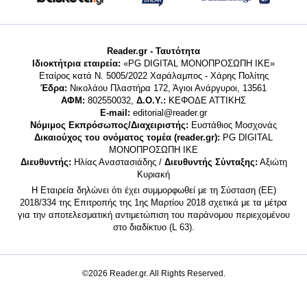
Reader.gr - Ταυτότητα
Ιδιοκτήτρια εταιρεία:
«PG DIGITAL MONΟΠΡΟΣΩΠΗ ΙΚΕ»
Εταίρος κατά Ν. 5005/2022 Χαράλαμπος - Χάρης Πολίτης
Έδρα:
Νικολάου Πλαστήρα 172, Άγιοι Ανάργυροι, 13561
ΑΦΜ:
802550032,
Δ.Ο.Υ.:
ΚΕΦΟΔΕ ΑΤΤΙΚΗΣ
E-mail:
editorial@reader.gr
Νόμιμος Εκπρόσωπος/Διαχειριστής:
Ευστάθιος Μοσχονάς
Δικαιούχος του ονόματος τομέα (reader.gr):
PG DIGITAL
MONΟΠΡΟΣΩΠΗ ΙΚΕ
Διευθυντής:
Ηλίας Αναστασιάδης /
Διευθυντής Σύνταξης:
Αξιώτη
Κυριακή
Η Εταιρεία δηλώνει ότι έχει συμμορφωθεί με τη Σύσταση (ΕΕ)
2018/334 της Επιτροπής της 1ης Μαρτίου 2018 σχετικά με τα μέτρα
για την αποτελεσματική αντιμετώπιση του παράνομου περιεχομένου
στο διαδίκτυο (L 63).
©2026 Reader.gr. All Rights Reserved.