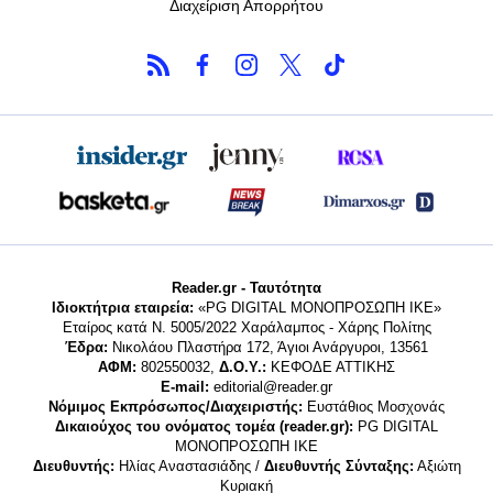
Διαχείριση Απορρήτου
Reader.gr - Ταυτότητα
Ιδιοκτήτρια εταιρεία:
«PG DIGITAL MONΟΠΡΟΣΩΠΗ ΙΚΕ»
Εταίρος κατά Ν. 5005/2022 Χαράλαμπος - Χάρης Πολίτης
Έδρα:
Νικολάου Πλαστήρα 172, Άγιοι Ανάργυροι, 13561
ΑΦΜ:
802550032,
Δ.Ο.Υ.:
ΚΕΦΟΔΕ ΑΤΤΙΚΗΣ
E-mail:
editorial@reader.gr
Νόμιμος Εκπρόσωπος/Διαχειριστής:
Ευστάθιος Μοσχονάς
Δικαιούχος του ονόματος τομέα (reader.gr):
PG DIGITAL
MONΟΠΡΟΣΩΠΗ ΙΚΕ
Διευθυντής:
Ηλίας Αναστασιάδης /
Διευθυντής Σύνταξης:
Αξιώτη
Κυριακή