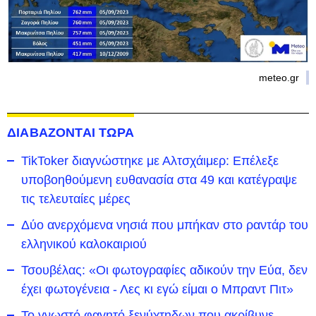
meteo.gr
ΔΙΑΒΑΖΟΝΤΑΙ ΤΩΡΑ
TikToker διαγνώστηκε με Αλτσχάιμερ: Επέλεξε
υποβοηθούμενη ευθανασία στα 49 και κατέγραψε
τις τελευταίες μέρες
Δύο ανερχόμενα νησιά που μπήκαν στο ραντάρ του
ελληνικού καλοκαιριού
Τσουβέλας: «Οι φωτογραφίες αδικούν την Εύα, δεν
έχει φωτογένεια - Λες κι εγώ είμαι ο Μπραντ Πιτ»
Το γνωστό φαγητό ξενύχτηδων που ακρίβυνε