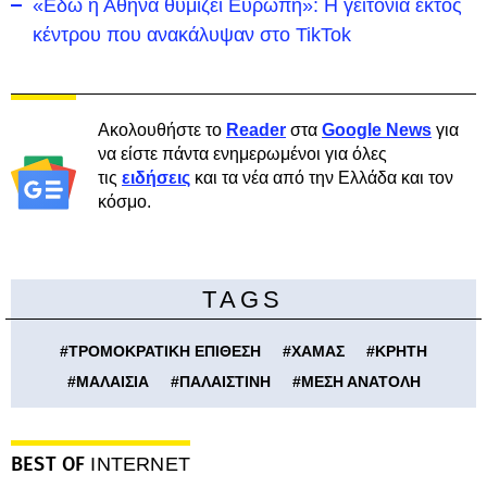
«Εδώ η Αθήνα θυμίζει Ευρώπη»: H γειτονιά εκτός
κέντρου που ανακάλυψαν στο TikTok
Ακολουθήστε το
Reader
στα
Google News
για
να είστε πάντα ενημερωμένοι για όλες
τις
ειδήσεις
και τα νέα από την Ελλάδα και τον
κόσμο.
TAGS
#
ΤΡΟΜΟΚΡΑΤΙΚΗ ΕΠΙΘΕΣΗ
#
ΧΑΜΑΣ
#
ΚΡΗΤΗ
#
ΜΑΛΑΙΣΙΑ
#
ΠΑΛΑΙΣΤΙΝΗ
#
ΜΕΣΗ ΑΝΑΤΟΛΗ
BEST OF
INTERNET