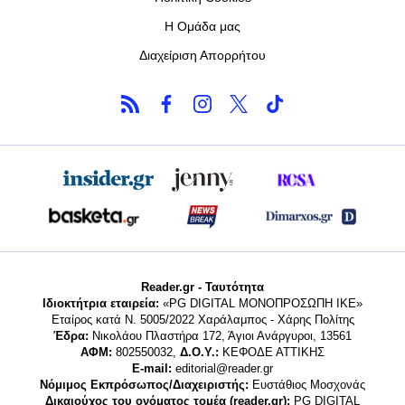
Η Ομάδα μας
Διαχείριση Απορρήτου
Reader.gr - Ταυτότητα
Ιδιοκτήτρια εταιρεία:
«PG DIGITAL MONΟΠΡΟΣΩΠΗ ΙΚΕ»
Εταίρος κατά Ν. 5005/2022 Χαράλαμπος - Χάρης Πολίτης
Έδρα:
Νικολάου Πλαστήρα 172, Άγιοι Ανάργυροι, 13561
ΑΦΜ:
802550032,
Δ.Ο.Υ.:
ΚΕΦΟΔΕ ΑΤΤΙΚΗΣ
E-mail:
editorial@reader.gr
Νόμιμος Εκπρόσωπος/Διαχειριστής:
Ευστάθιος Μοσχονάς
Δικαιούχος του ονόματος τομέα (reader.gr):
PG DIGITAL