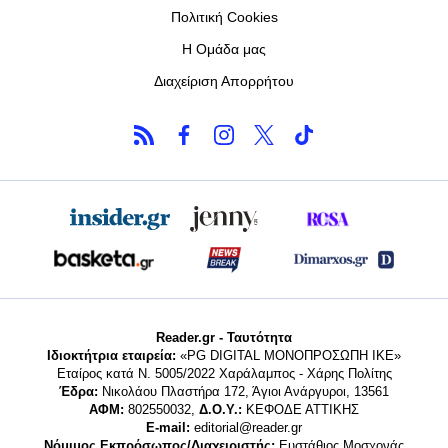
Πολιτική Cookies
Η Ομάδα μας
Διαχείριση Απορρήτου
Reader.gr - Ταυτότητα
Ιδιοκτήτρια εταιρεία:
«PG DIGITAL MONΟΠΡΟΣΩΠΗ ΙΚΕ»
Εταίρος κατά Ν. 5005/2022 Χαράλαμπος - Χάρης Πολίτης
Έδρα:
Νικολάου Πλαστήρα 172, Άγιοι Ανάργυροι, 13561
ΑΦΜ:
802550032,
Δ.Ο.Υ.:
ΚΕΦΟΔΕ ΑΤΤΙΚΗΣ
E-mail:
editorial@reader.gr
Νόμιμος Εκπρόσωπος/Διαχειριστής:
Ευστάθιος Μοσχονάς