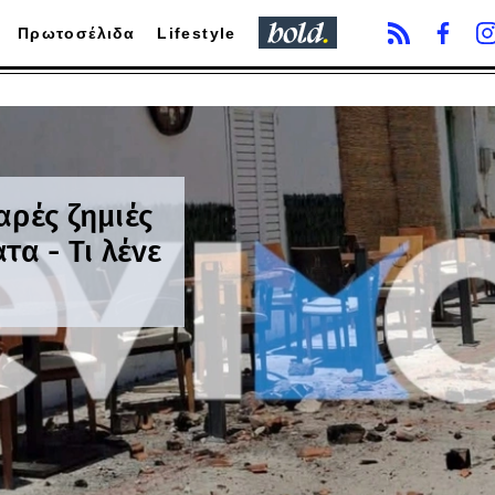
Πρωτοσέλιδα
Lifestyle
αρές ζημιές
τα - Τι λένε