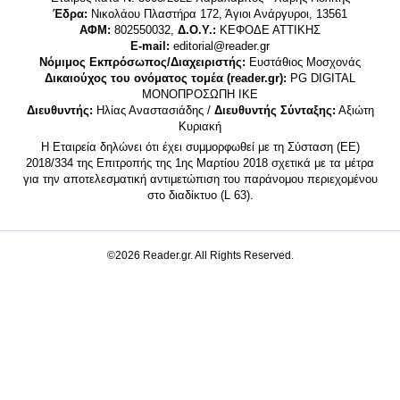
Έδρα:
Νικολάου Πλαστήρα 172, Άγιοι Ανάργυροι, 13561
ΑΦΜ:
802550032,
Δ.Ο.Υ.:
ΚΕΦΟΔΕ ΑΤΤΙΚΗΣ
E-mail:
editorial@reader.gr
Νόμιμος Εκπρόσωπος/Διαχειριστής:
Ευστάθιος Μοσχονάς
Δικαιούχος του ονόματος τομέα (reader.gr):
PG DIGITAL
MONΟΠΡΟΣΩΠΗ ΙΚΕ
Διευθυντής:
Ηλίας Αναστασιάδης /
Διευθυντής Σύνταξης:
Αξιώτη
Κυριακή
Η Εταιρεία δηλώνει ότι έχει συμμορφωθεί με τη Σύσταση (ΕΕ)
2018/334 της Επιτροπής της 1ης Μαρτίου 2018 σχετικά με τα μέτρα
για την αποτελεσματική αντιμετώπιση του παράνομου περιεχομένου
στο διαδίκτυο (L 63).
©2026 Reader.gr. All Rights Reserved.