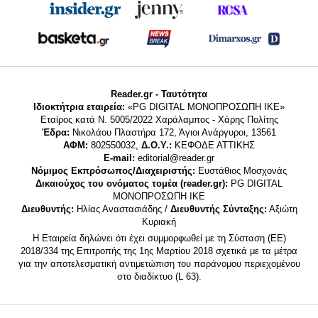
Reader.gr - Ταυτότητα
Ιδιοκτήτρια εταιρεία:
«PG DIGITAL MONΟΠΡΟΣΩΠΗ ΙΚΕ»
Εταίρος κατά Ν. 5005/2022 Χαράλαμπος - Χάρης Πολίτης
Έδρα:
Νικολάου Πλαστήρα 172, Άγιοι Ανάργυροι, 13561
ΑΦΜ:
802550032,
Δ.Ο.Υ.:
ΚΕΦΟΔΕ ΑΤΤΙΚΗΣ
E-mail:
editorial@reader.gr
Νόμιμος Εκπρόσωπος/Διαχειριστής:
Ευστάθιος Μοσχονάς
Δικαιούχος του ονόματος τομέα (reader.gr):
PG DIGITAL
MONΟΠΡΟΣΩΠΗ ΙΚΕ
Διευθυντής:
Ηλίας Αναστασιάδης /
Διευθυντής Σύνταξης:
Αξιώτη
Κυριακή
Η Εταιρεία δηλώνει ότι έχει συμμορφωθεί με τη Σύσταση (ΕΕ)
2018/334 της Επιτροπής της 1ης Μαρτίου 2018 σχετικά με τα μέτρα
για την αποτελεσματική αντιμετώπιση του παράνομου περιεχομένου
στο διαδίκτυο (L 63).