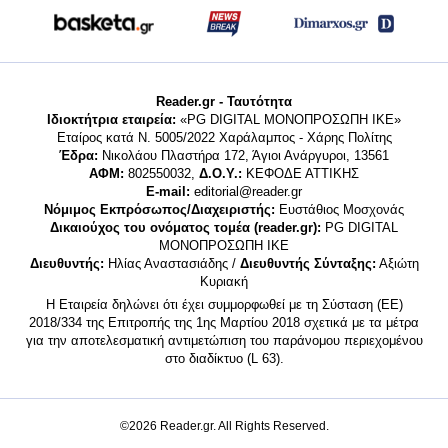
Reader.gr - Ταυτότητα
Ιδιοκτήτρια εταιρεία:
«PG DIGITAL MONΟΠΡΟΣΩΠΗ ΙΚΕ»
Εταίρος κατά Ν. 5005/2022 Χαράλαμπος - Χάρης Πολίτης
Έδρα:
Νικολάου Πλαστήρα 172, Άγιοι Ανάργυροι, 13561
ΑΦΜ:
802550032,
Δ.Ο.Υ.:
ΚΕΦΟΔΕ ΑΤΤΙΚΗΣ
E-mail:
editorial@reader.gr
Νόμιμος Εκπρόσωπος/Διαχειριστής:
Ευστάθιος Μοσχονάς
Δικαιούχος του ονόματος τομέα (reader.gr):
PG DIGITAL
MONΟΠΡΟΣΩΠΗ ΙΚΕ
Διευθυντής:
Ηλίας Αναστασιάδης /
Διευθυντής Σύνταξης:
Αξιώτη
Κυριακή
Η Εταιρεία δηλώνει ότι έχει συμμορφωθεί με τη Σύσταση (ΕΕ)
2018/334 της Επιτροπής της 1ης Μαρτίου 2018 σχετικά με τα μέτρα
για την αποτελεσματική αντιμετώπιση του παράνομου περιεχομένου
στο διαδίκτυο (L 63).
©2026 Reader.gr. All Rights Reserved.