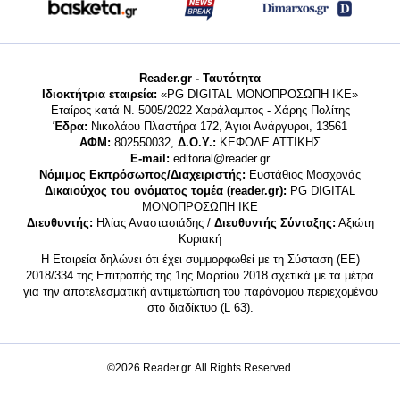
Reader.gr - Ταυτότητα
Ιδιοκτήτρια εταιρεία:
«PG DIGITAL MONΟΠΡΟΣΩΠΗ ΙΚΕ»
Εταίρος κατά Ν. 5005/2022 Χαράλαμπος - Χάρης Πολίτης
Έδρα:
Νικολάου Πλαστήρα 172, Άγιοι Ανάργυροι, 13561
ΑΦΜ:
802550032,
Δ.Ο.Υ.:
ΚΕΦΟΔΕ ΑΤΤΙΚΗΣ
E-mail:
editorial@reader.gr
Νόμιμος Εκπρόσωπος/Διαχειριστής:
Ευστάθιος Μοσχονάς
Δικαιούχος του ονόματος τομέα (reader.gr):
PG DIGITAL
MONΟΠΡΟΣΩΠΗ ΙΚΕ
Διευθυντής:
Ηλίας Αναστασιάδης /
Διευθυντής Σύνταξης:
Αξιώτη
Κυριακή
Η Εταιρεία δηλώνει ότι έχει συμμορφωθεί με τη Σύσταση (ΕΕ)
2018/334 της Επιτροπής της 1ης Μαρτίου 2018 σχετικά με τα μέτρα
για την αποτελεσματική αντιμετώπιση του παράνομου περιεχομένου
στο διαδίκτυο (L 63).
©2026 Reader.gr. All Rights Reserved.