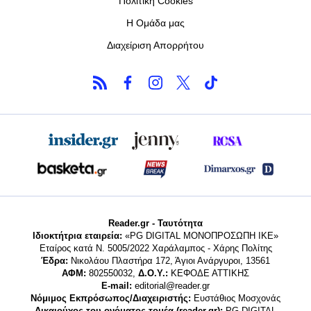
Πολιτική Cookies
Η Ομάδα μας
Διαχείριση Απορρήτου
Reader.gr - Ταυτότητα
Ιδιοκτήτρια εταιρεία:
«PG DIGITAL MONΟΠΡΟΣΩΠΗ ΙΚΕ»
Εταίρος κατά Ν. 5005/2022 Χαράλαμπος - Χάρης Πολίτης
Έδρα:
Νικολάου Πλαστήρα 172, Άγιοι Ανάργυροι, 13561
ΑΦΜ:
802550032,
Δ.Ο.Υ.:
ΚΕΦΟΔΕ ΑΤΤΙΚΗΣ
E-mail:
editorial@reader.gr
Νόμιμος Εκπρόσωπος/Διαχειριστής:
Ευστάθιος Μοσχονάς
Δικαιούχος του ονόματος τομέα (reader.gr):
PG DIGITAL