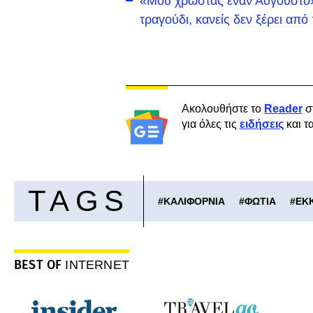
«Μου χρωστάς έναν Αύγουστο»:
τραγούδι, κανείς δεν ξέρει απ
Ακολουθήστε το
Reader
σ
για όλες τις
ειδήσεις
και τ
TAGS
#
ΚΑΛΙΦΟΡΝΙΑ
#
ΦΩΤΙΑ
#
ΕΚ
BEST OF
INTERNET