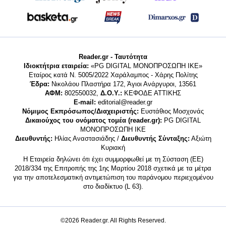
Reader.gr - Ταυτότητα
Ιδιοκτήτρια εταιρεία:
«PG DIGITAL MONΟΠΡΟΣΩΠΗ ΙΚΕ»
Εταίρος κατά Ν. 5005/2022 Χαράλαμπος - Χάρης Πολίτης
Έδρα:
Νικολάου Πλαστήρα 172, Άγιοι Ανάργυροι, 13561
ΑΦΜ:
802550032,
Δ.Ο.Υ.:
ΚΕΦΟΔΕ ΑΤΤΙΚΗΣ
E-mail:
editorial@reader.gr
Νόμιμος Εκπρόσωπος/Διαχειριστής:
Ευστάθιος Μοσχονάς
Δικαιούχος του ονόματος τομέα (reader.gr):
PG DIGITAL
MONΟΠΡΟΣΩΠΗ ΙΚΕ
Διευθυντής:
Ηλίας Αναστασιάδης /
Διευθυντής Σύνταξης:
Αξιώτη
Κυριακή
Η Εταιρεία δηλώνει ότι έχει συμμορφωθεί με τη Σύσταση (ΕΕ)
2018/334 της Επιτροπής της 1ης Μαρτίου 2018 σχετικά με τα μέτρα
για την αποτελεσματική αντιμετώπιση του παράνομου περιεχομένου
στο διαδίκτυο (L 63).
©2026 Reader.gr. All Rights Reserved.