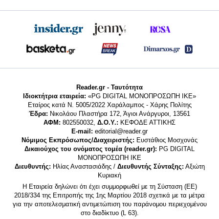
Reader.gr - Ταυτότητα
Ιδιοκτήτρια εταιρεία:
«PG DIGITAL MONΟΠΡΟΣΩΠΗ ΙΚΕ»
Εταίρος κατά Ν. 5005/2022 Χαράλαμπος - Χάρης Πολίτης
Έδρα:
Νικολάου Πλαστήρα 172, Άγιοι Ανάργυροι, 13561
ΑΦΜ:
802550032,
Δ.Ο.Υ.:
ΚΕΦΟΔΕ ΑΤΤΙΚΗΣ
E-mail:
editorial@reader.gr
Νόμιμος Εκπρόσωπος/Διαχειριστής:
Ευστάθιος Μοσχονάς
Δικαιούχος του ονόματος τομέα (reader.gr):
PG DIGITAL
MONΟΠΡΟΣΩΠΗ ΙΚΕ
Διευθυντής:
Ηλίας Αναστασιάδης /
Διευθυντής Σύνταξης:
Αξιώτη
Κυριακή
Η Εταιρεία δηλώνει ότι έχει συμμορφωθεί με τη Σύσταση (ΕΕ)
2018/334 της Επιτροπής της 1ης Μαρτίου 2018 σχετικά με τα μέτρα
για την αποτελεσματική αντιμετώπιση του παράνομου περιεχομένου
στο διαδίκτυο (L 63).