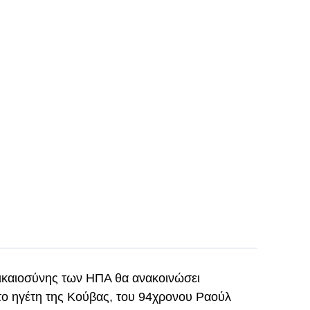
ικαιοσύνης των ΗΠΑ θα ανακοινώσει
κτο ηγέτη της Κούβας, του 94χρονου Ραούλ