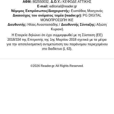
ΑΦΜ:
802550032,
Δ.Ο.Υ.:
ΚΕΦΟΔΕ ΑΤΤΙΚΗΣ
E-mail:
editorial@reader.gr
Νόμιμος Εκπρόσωπος/Διαχειριστής:
Ευστάθιος Μοσχονάς
Δικαιούχος του ονόματος τομέα (reader.gr):
PG DIGITAL
MONΟΠΡΟΣΩΠΗ ΙΚΕ
Διευθυντής:
Ηλίας Αναστασιάδης /
Διευθυντής Σύνταξης:
Αξιώτη
Κυριακή
Η Εταιρεία δηλώνει ότι έχει συμμορφωθεί με τη Σύσταση (ΕΕ)
2018/334 της Επιτροπής της 1ης Μαρτίου 2018 σχετικά με τα μέτρα
για την αποτελεσματική αντιμετώπιση του παράνομου περιεχομένου
στο διαδίκτυο (L 63).
©2026 Reader.gr. All Rights Reserved.