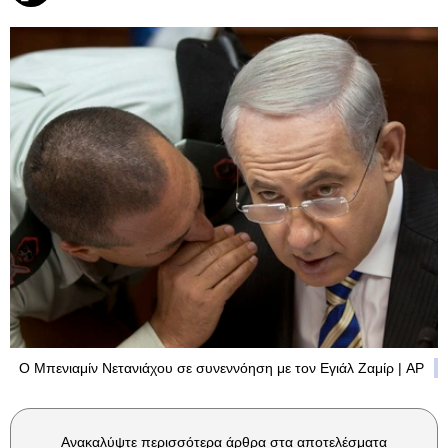
Ο Μπενιαμίν Νετανιάχου σε συνεννόηση με τον Εγιάλ Ζαμίρ | AP
Ανακαλύψτε περισσότερα άρθρα στα αποτελέσματα