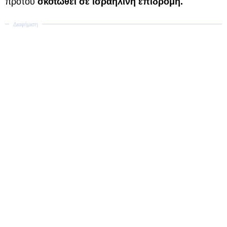
προτού
σκοτωθεί σε ισραηλινή επιδρομή.