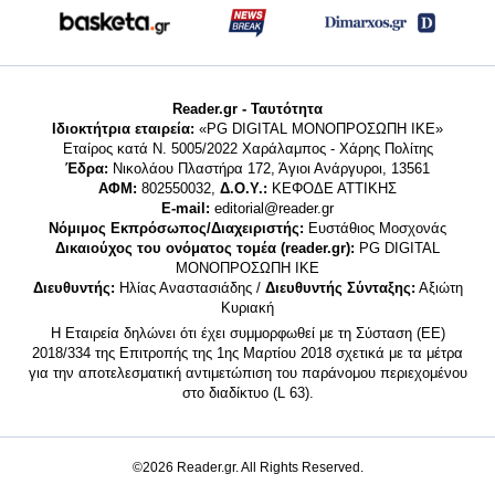
Reader.gr - Ταυτότητα
Ιδιοκτήτρια εταιρεία:
«PG DIGITAL MONΟΠΡΟΣΩΠΗ ΙΚΕ»
Εταίρος κατά Ν. 5005/2022 Χαράλαμπος - Χάρης Πολίτης
Έδρα:
Νικολάου Πλαστήρα 172, Άγιοι Ανάργυροι, 13561
ΑΦΜ:
802550032,
Δ.Ο.Υ.:
ΚΕΦΟΔΕ ΑΤΤΙΚΗΣ
E-mail:
editorial@reader.gr
Νόμιμος Εκπρόσωπος/Διαχειριστής:
Ευστάθιος Μοσχονάς
Δικαιούχος του ονόματος τομέα (reader.gr):
PG DIGITAL
MONΟΠΡΟΣΩΠΗ ΙΚΕ
Διευθυντής:
Ηλίας Αναστασιάδης /
Διευθυντής Σύνταξης:
Αξιώτη
Κυριακή
Η Εταιρεία δηλώνει ότι έχει συμμορφωθεί με τη Σύσταση (ΕΕ)
2018/334 της Επιτροπής της 1ης Μαρτίου 2018 σχετικά με τα μέτρα
για την αποτελεσματική αντιμετώπιση του παράνομου περιεχομένου
στο διαδίκτυο (L 63).
©2026 Reader.gr. All Rights Reserved.