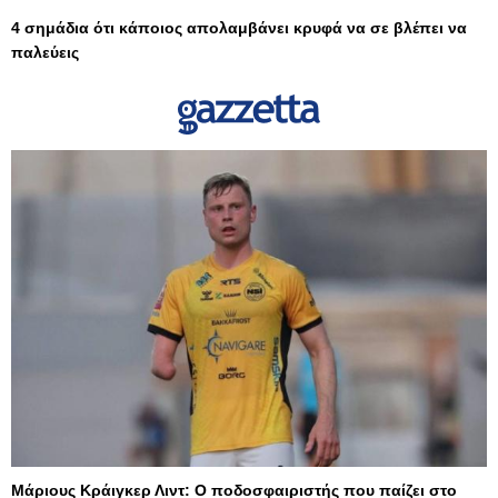
4 σημάδια ότι κάποιος απολαμβάνει κρυφά να σε βλέπει να
παλεύεις
Μάριους Κράιγκερ Λιντ: Ο ποδοσφαιριστής που παίζει στο