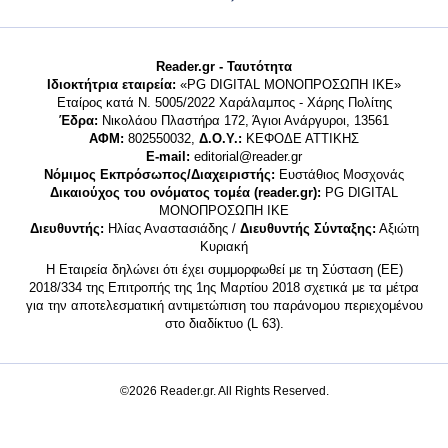
Reader.gr - Ταυτότητα
Ιδιοκτήτρια εταιρεία:
«PG DIGITAL MONΟΠΡΟΣΩΠΗ ΙΚΕ»
Εταίρος κατά Ν. 5005/2022 Χαράλαμπος - Χάρης Πολίτης
Έδρα:
Νικολάου Πλαστήρα 172, Άγιοι Ανάργυροι, 13561
ΑΦΜ:
802550032,
Δ.Ο.Υ.:
ΚΕΦΟΔΕ ΑΤΤΙΚΗΣ
E-mail:
editorial@reader.gr
Νόμιμος Εκπρόσωπος/Διαχειριστής:
Ευστάθιος Μοσχονάς
Δικαιούχος του ονόματος τομέα (reader.gr):
PG DIGITAL
MONΟΠΡΟΣΩΠΗ ΙΚΕ
Διευθυντής:
Ηλίας Αναστασιάδης /
Διευθυντής Σύνταξης:
Αξιώτη
Κυριακή
Η Εταιρεία δηλώνει ότι έχει συμμορφωθεί με τη Σύσταση (ΕΕ)
2018/334 της Επιτροπής της 1ης Μαρτίου 2018 σχετικά με τα μέτρα
για την αποτελεσματική αντιμετώπιση του παράνομου περιεχομένου
στο διαδίκτυο (L 63).
©2026 Reader.gr. All Rights Reserved.