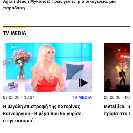
Agrari Beach Mykonos: Τρεις γενιές, μία οικογένεια, μία
παράδοση
TV MEDIA
07.05.26
18:34
TV MEDIA
08.05.26
00:
Η μεγάλη επιστροφή της Κατερίνας
Metallica: Τ
Καινούργιου - Η μέρα που θα γυρίσει
πρόβα στο Ο
στην εκπομπή