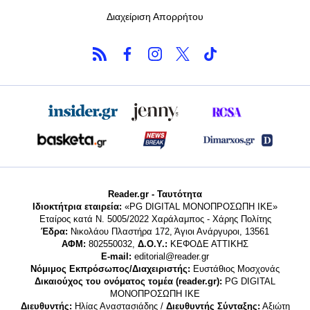
Διαχείριση Απορρήτου
Reader.gr - Ταυτότητα
Ιδιοκτήτρια εταιρεία:
«PG DIGITAL MONΟΠΡΟΣΩΠΗ ΙΚΕ»
Εταίρος κατά Ν. 5005/2022 Χαράλαμπος - Χάρης Πολίτης
Έδρα:
Νικολάου Πλαστήρα 172, Άγιοι Ανάργυροι, 13561
ΑΦΜ:
802550032,
Δ.Ο.Υ.:
ΚΕΦΟΔΕ ΑΤΤΙΚΗΣ
E-mail:
editorial@reader.gr
Νόμιμος Εκπρόσωπος/Διαχειριστής:
Ευστάθιος Μοσχονάς
Δικαιούχος του ονόματος τομέα (reader.gr):
PG DIGITAL
MONΟΠΡΟΣΩΠΗ ΙΚΕ
Διευθυντής:
Ηλίας Αναστασιάδης /
Διευθυντής Σύνταξης:
Αξιώτη