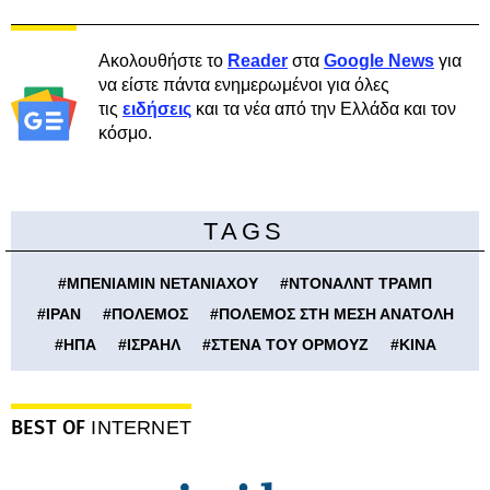
Ακολουθήστε το
Reader
στα
Google News
για
να είστε πάντα ενημερωμένοι για όλες
τις
ειδήσεις
και τα νέα από την Ελλάδα και τον
κόσμο.
TAGS
#
ΜΠΕΝΙΑΜΙΝ ΝΕΤΑΝΙΑΧΟΥ
#
ΝΤΟΝΑΛΝΤ ΤΡΑΜΠ
#
ΙΡΑΝ
#
ΠΟΛΕΜΟΣ
#
ΠΟΛΕΜΟΣ ΣΤΗ ΜΕΣΗ ΑΝΑΤΟΛΗ
#
ΗΠΑ
#
ΙΣΡΑΗΛ
#
ΣΤΕΝΑ ΤΟΥ ΟΡΜΟΥΖ
#
ΚΙΝΑ
BEST OF
INTERNET